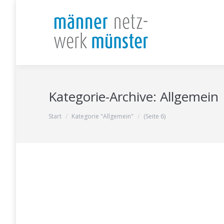
Kategorie-Archive:
Allgemein
Sie befinden sich hier:
Start
Kategorie "Allgemein"
(Seite 6)