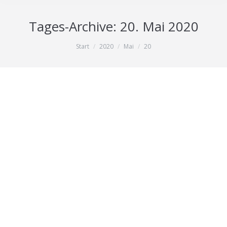
Tages-Archive:
20. Mai 2020
Sie befinden sich hier:
Start
2020
Mai
20
Spaßbremse? – Gedanken zum
Vatertag von Dag Schölper,
Geschäftsführer des Bundesforum
Männer