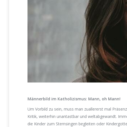
Männerbild im Katholizismus: Mann, oh Mann!
Um Vorbild zu sein, muss man zuallererst mal Präsenz z
Kritik, weiterhin unantastbar und weltabgewandt. Imm
die Kinder zum Sternsingen begleiten oder Kindergotte