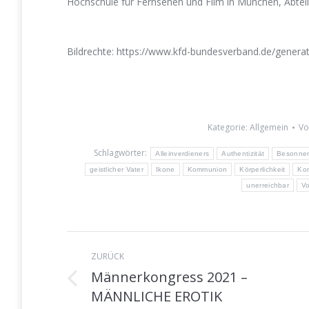
Hochschule für Fernsehen und Film in München, Abtei
Bildrechte: https://www.kfd-bundesverband.de/generat
Kategorie:
Allgemein
V
Schlagwörter:
Alleinverdieners
Authentizität
Besonnen
geistlicher Vater
Ikone
Kommunion
Körperlichkeit
Kor
unerreichbar
Vo
Kommentarnavigati
ZURÜCK
Männerkongress 2021 –
Vorheriger
MÄNNLICHE EROTIK
Beitrag: