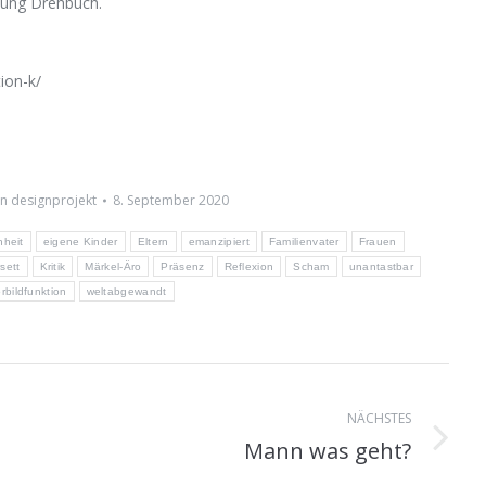
lung Drehbuch.
ion-k/
on
designprojekt
8. September 2020
heit
eigene Kinder
Eltern
emanzipiert
Familienvater
Frauen
sett
Kritik
Märkel-Äro
Präsenz
Reflexion
Scham
unantastbar
rbildfunktion
weltabgewandt
on
NÄCHSTES
Mann was geht?
Nächster
Beitrag: