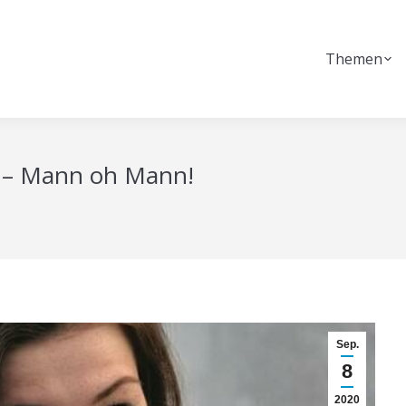
Themen
s – Mann oh Mann!
Sep.
8
2020