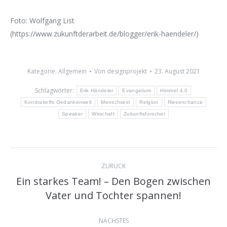
Foto: Wolfgang List
(https://www.zukunftderarbeit.de/blogger/erik-haendeler/)
Kategorie:
Allgemein
Von
designprojekt
23. August 2021
Schlagwörter:
Erik Händeler
Evangelium
Himmel 4.0
Kondratieffs Gedankenwelt
Menschsein
Relgion
Riesenchance
Speaker
Wirschaft
Zukunftsforscher
Kommentarnavigation
ZURÜCK
Ein starkes Team! – Den Bogen zwischen
Vorheriger
Vater und Tochter spannen!
Beitrag:
NÄCHSTES