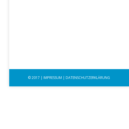
Spaßbremse? – Gedanken zum Vat
Allgemein
Von
designprojekt
20. Mai 2020
Am 21. Mai ist Christi Himmelfahrt. An diesem gese
aber vieles anders, als wir es gewohnt sind. Durch
gegenwärtige Situation zusätzliche Belastungen, 
© 2017 |
IMPRESSUM
|
DATENSCHUTZERKLÄRUNG