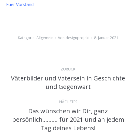
Euer Vorstand
Kategorie:
Allgemein
Von
designprojekt
8. Januar 2021
Kommentarnavigation
ZURÜCK
Väterbilder und Vatersein in Geschichte
Vorheriger
und Gegenwart
Beitrag:
NÄCHSTES
Das wünschen wir Dir, ganz
persönlich………. für 2021 und an jedem
Nächster
Tag deines Lebens!
Beitrag: