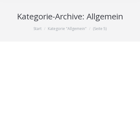
Kategorie-Archive:
Allgemein
Sie befinden sich hier:
Start
Kategorie "Allgemein"
(Seite 5)
Männerkongress 2021 – MÄNNLICHE