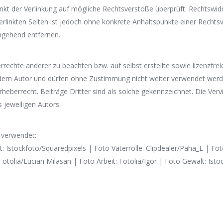
kt der Verlinkung auf mögliche Rechtsverstöße überprüft. Rechtswidr
 verlinkten Seiten ist jedoch ohne konkrete Anhaltspunkte einer Rech
mgehend entfernen.
rrechte anderer zu beachten bzw. auf selbst erstellte sowie lizenzfre
 dem Autor und dürfen ohne Zustimmung nicht weiter verwendet werden
berrecht. Beiträge Dritter sind als solche gekennzeichnet. Die Vervi
 jeweiligen Autors.
 verwendet:
: Istockfoto/Squaredpixels | Foto Vaterrolle: Clipdealer/Paha_L | Fot
tolia/Lucian Milasan | Foto Arbeit: Fotolia/Igor | Foto Gewalt: Is