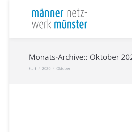
Monats-Archive::
Oktober 20
Sie befinden sich hier:
Start
2020
Oktober