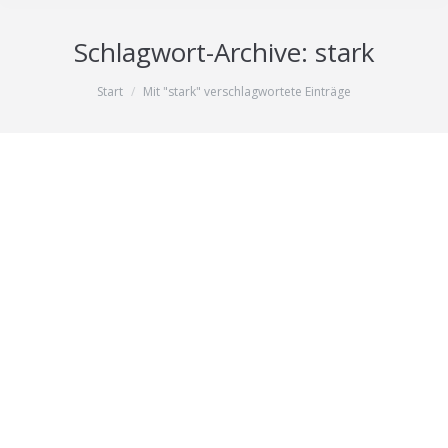
Schlagwort-Archive:
stark
Sie befinden sich hier:
Start
Mit "stark" verschlagwortete Einträge
Männlichkeit unter Beweis: Männer
auf dem Weg zu sich selbst – RABIAT!