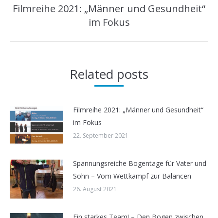
Filmreihe 2021: „Männer und Gesundheit“
Nächster
im Fokus
Beitrag:
Related posts
Filmreihe 2021: „Männer und Gesundheit“
im Fokus
22. September 2021
Spannungsreiche Bogentage für Vater und
Sohn – Vom Wettkampf zur Balancen
26. August 2021
Ein starkes Team! – Den Bogen zwischen