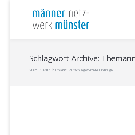
Schlagwort-Archive:
Eheman
Sie befinden sich hier:
Start
Mit "Ehemann" verschlagwortete Einträge