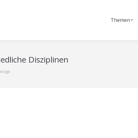
Themen
edliche Disziplinen
nträge